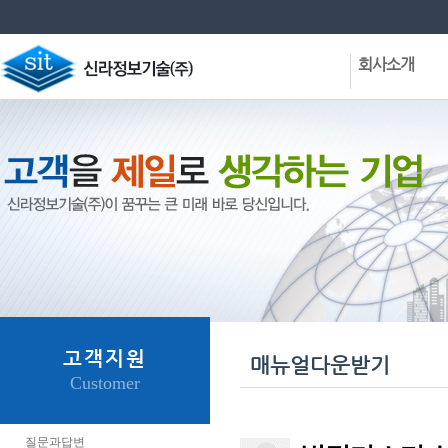
회사소개
회사현황
CEO인사말
VISION
회사연혁
사업분야
주요실적
조직구성도
협력업체
오시는길
고객지원
매뉴얼다운받기
Customer
질문과답변