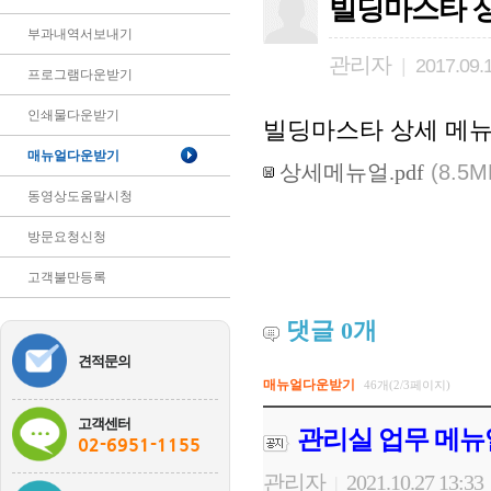
빌딩마스타 
부과내역서보내기
관리자
|
2017.09.
프로그램다운받기
인쇄물다운받기
빌딩마스타 상세 메
매뉴얼다운받기
상세메뉴얼.pdf
(8.5M
동영상도움말시청
방문요청신청
고객불만등록
댓글
0
개
견적문의
매뉴얼다운받기
46개(2/3페이지)
고객센터
관리실 업무 메뉴
02-6951-1155
관리자
2021.10.27 13:33
|