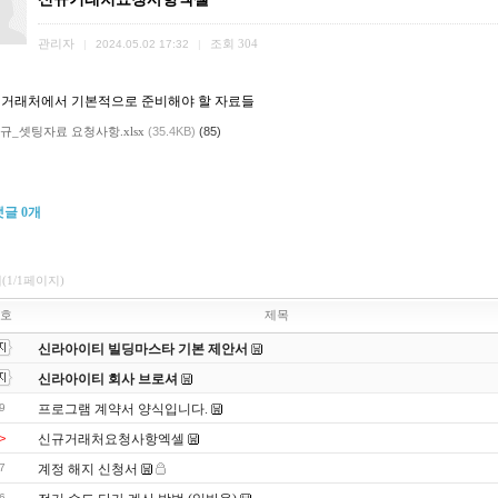
관리자
조회
304
|
2024.05.02 17:32
|
 거래처에서 기본적으로 준비해야 할 자료들
규_셋팅자료 요청사항.xlsx
(35.4KB)
(85)
댓글
0
개
개(1/1페이지)
호
제목
신라아이티 빌딩마스타 기본 제안서
신라아이티 회사 브로셔
9
프로그램 계약서 양식입니다.
>
신규거래처요청사항엑셀
7
계정 해지 신청서
6