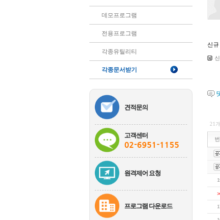
데모프로그램
전용프로그램
신규
각종유틸리티
신
각종문서받기
견적문의
21
고객센터
번
02-6951-1155
원격제어 요청
1
>
프로그램 다운로드
1
1