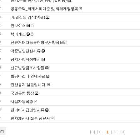
전기,수도 단가 계산 방법 (일반용)
5
공동주택_회계처리기준 및 회계계정항목
4
예/결산안 양식(엑셀)
3
인보이스
2
복리계산
1
신규거래처등록현황문서양식
0
각종빌딩관련서류
9
공지사항작성예시
8
신규빌딩참조사항들
7
빌딩마스타 안내자료
6
전산용지 샘플입니다.
5
국민은행 통장
4
사업자등록증
3
관리비지급명령서류
2
전자계산서 접수 공문서
쓰기
1