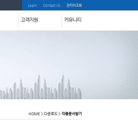
Login
Contact Us
관리비조회
고객지원
커뮤니티
질문과답변
공지사항
부과내역서보내기
온라인견적
프로그램다운받기
딜러모집
인쇄물다운받기
Shilla Zone
매뉴얼다운받기
동영상도움말시청
방문요청신청
고객불만등록
HOME
>
다운로드
>
각종문서받기