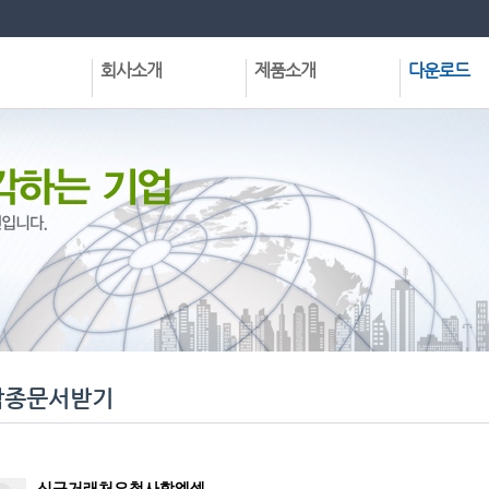
회사소개
제품소개
다운로드
회사현황
집합건물관리프로그램
정식프로그램
CEO인사말
공동주택관리프로그램
데모프로그램
VISION
기타프로그램및서비스
전용프로그램
회사연혁
각종유틸리티
사업분야
각종문서받기
주요실적
조직구성도
협력업체
오시는길
각종문서받기
신규거래처요청사항엑셀