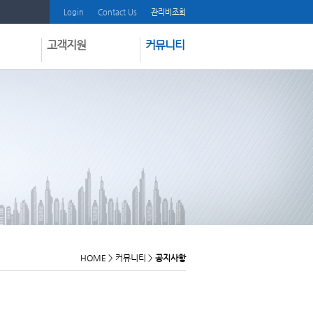
Login
Contact Us
관리비조회
고객지원
커뮤니티
질문과답변
공지사항
부과내역서보내기
온라인견적
프로그램다운받기
딜러모집
인쇄물다운받기
Shilla Zone
매뉴얼다운받기
동영상도움말시청
방문요청신청
고객불만등록
HOME
>
커뮤니티
>
공지사항