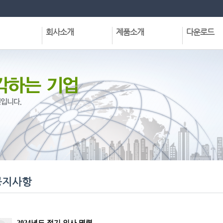
회사소개
제품소개
다운로드
회사현황
집합건물관리프로그램
정식프로그램
CEO인사말
공동주택관리프로그램
데모프로그램
VISION
기타프로그램및서비스
전용프로그램
회사연혁
각종유틸리티
사업분야
각종문서받기
주요실적
조직구성도
협력업체
오시는길
공지사항
2024년도 정기 인사 명령