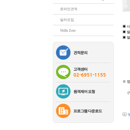
온라인견적
딜러모집
▣ 시
Shilla Zone
▣ 발
▣ 발
1.
견적문의
2.
3.
고객센터
02-6951-1155
※ 
원격제어 요청
(주
프로그램 다운로드