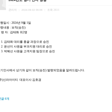
관리자
조회
2611
|
2024.09.02 06:06
|
행일시 : 2024년 9월 1일
령내용 : 보직(승진)
 령 자 : 김태화 외2명
 김태화 대리를 총괄 과장으로 승진
 윤선미 사원을 부과지원 대리로 승진
 박혜선 사원을 고객지원 팀장으로 승진
정기인사에서 상기와 같이 보직(승진) 발령되었음을 알려드립니다.
)신라아이티 대표이사 김호겸
댓글
0
개