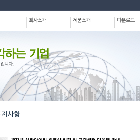
회사소개
제품소개
다운로드
회사현황
집합건물관리프로그램
정식프로그램
CEO인사말
공동주택관리프로그램
데모프로그램
VISION
기타프로그램및서비스
전용프로그램
회사연혁
각종유틸리티
사업분야
각종문서받기
주요실적
조직구성도
협력업체
오시는길
공지사항
2023년 신라아이티 워크샵 일정 및 고객센터 미운영 안내