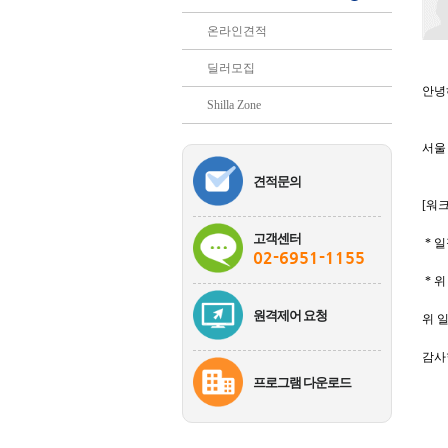
온라인견적
딜러모집
안녕
Shilla Zone
서울
견적문의
[워
고객센터
* 일
02-6951-1155
* 
원격제어 요청
위 
감사
프로그램 다운로드