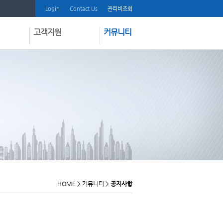
Login
Contact Us
관리비조회
고객지원
커뮤니티
질문과답변
공지사항
부과내역서보내기
온라인견적
프로그램다운받기
딜러모집
인쇄물다운받기
Shilla Zone
매뉴얼다운받기
동영상도움말시청
방문요청신청
고객불만등록
HOME
>
커뮤니티
>
공지사항