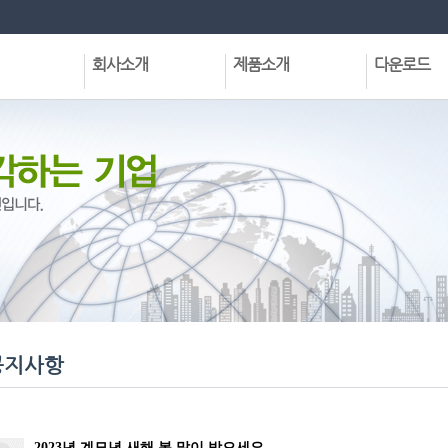
회사소개
제품소개
다운로드
회사현황
집합건물관리프로그램
정식프로그램
CEO인사말
공동주택관리프로그램
데모프로그램
VISION
기타프로그램및서비스
전용프로그램
회사연혁
각종유틸리티
사업분야
각종문서받기
주요실적
조직구성도
협력업체
오시는길
공지사항
2023년 계묘년 새해 복 많이 받으세요.