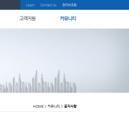
Login
Contact Us
관리비조회
고객지원
커뮤니티
질문과답변
공지사항
부과내역서보내기
온라인견적
프로그램다운받기
딜러모집
인쇄물다운받기
Shilla Zone
매뉴얼다운받기
동영상도움말시청
방문요청신청
고객불만등록
HOME
>
커뮤니티
>
공지사항